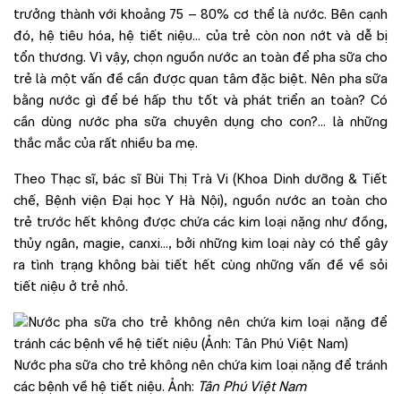
trưởng thành với khoảng 75 – 80% cơ thể là nước. Bên cạnh
đó, hệ tiêu hóa, hệ tiết niệu… của trẻ còn non nớt và dễ bị
tổn thương. Vì vậy, chọn nguồn nước an toàn để pha sữa cho
trẻ là một vấn đề cần được quan tâm đặc biệt. Nên pha sữa
bằng nước gì để bé hấp thu tốt và phát triển an toàn? Có
cần dùng nước pha sữa chuyên dụng cho con?… là những
thắc mắc của rất nhiều ba mẹ.
Theo Thạc sĩ, bác sĩ Bùi Thị Trà Vi (Khoa Dinh dưỡng & Tiết
chế, Bệnh viện Đại học Y Hà Nội), nguồn nước an toàn cho
trẻ trước hết không được chứa các kim loại nặng như đồng,
thủy ngân, magie, canxi…, bởi những kim loại này có thể gây
ra tình trạng không bài tiết hết cùng những vấn đề về sỏi
tiết niệu ở trẻ nhỏ.
Nước pha sữa cho trẻ không nên chứa kim loại nặng để tránh
các bệnh về hệ tiết niệu. Ảnh:
Tân Phú Việt Nam