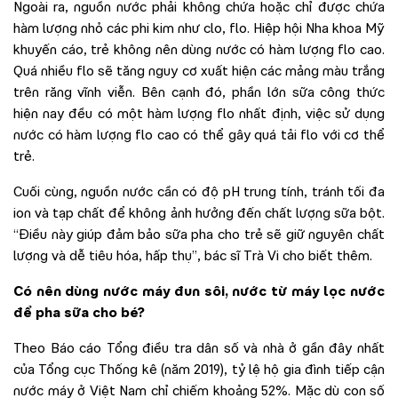
Ngoài ra, nguồn nước phải không chứa hoặc chỉ được chứa
hàm lượng nhỏ các phi kim như clo, flo. Hiệp hội Nha khoa Mỹ
khuyến cáo, trẻ không nên dùng nước có hàm lượng flo cao.
Quá nhiều flo sẽ tăng nguy cơ xuất hiện các mảng màu trắng
trên răng vĩnh viễn. Bên cạnh đó, phần lớn sữa công thức
hiện nay đều có một hàm lượng flo nhất định, việc sử dụng
nước có hàm lượng flo cao có thể gây quá tải flo với cơ thể
trẻ.
Cuối cùng, nguồn nước cần có độ pH trung tính, tránh tối đa
ion và tạp chất để không ảnh hưởng đến chất lượng sữa bột.
“Điều này giúp đảm bảo sữa pha cho trẻ sẽ giữ nguyên chất
lượng và dễ tiêu hóa, hấp thụ”, bác sĩ Trà Vi cho biết thêm.
Có nên dùng nước máy đun sôi, nước từ máy lọc nước
để pha sữa cho bé?
Theo Báo cáo Tổng điều tra dân số và nhà ở gần đây nhất
của Tổng cục Thống kê (năm 2019), tỷ lệ hộ gia đình tiếp cận
nước máy ở Việt Nam chỉ chiếm khoảng 52%. Mặc dù con số