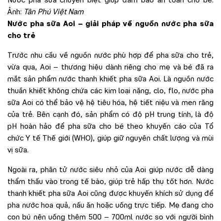
Nước pha sữa chuyên biệt giúp đảm bảo an toàn cho bé.
Ảnh:
Tân Phú Việt Nam
Nước pha sữa Aoi – giải pháp về nguồn nước pha sữa
cho trẻ
Trước nhu cầu về nguồn nước phù hợp để pha sữa cho trẻ,
vừa qua, Aoi – thương hiệu dành riêng cho mẹ và bé đã ra
mắt sản phẩm nước thanh khiết pha sữa Aoi. Là nguồn nước
thuần khiết không chứa các kim loại nặng, clo, flo, nước pha
sữa Aoi có thể bảo vệ hệ tiêu hóa, hệ tiết niệu và men răng
của trẻ. Bên cạnh đó, sản phẩm có độ pH trung tính, là độ
pH hoàn hảo để pha sữa cho bé theo khuyến cáo của Tổ
chức Y tế Thế giới (WHO), giúp giữ nguyên chất lượng và mùi
vị sữa.
Ngoài ra, phân tử nước siêu nhỏ của Aoi giúp nước dễ dàng
thẩm thấu vào trong tế bào, giúp trẻ hấp thụ tốt hơn. Nước
thanh khiết pha sữa Aoi cũng được khuyến khích sử dụng để
pha nước hoa quả, nấu ăn hoặc uống trực tiếp. Mẹ đang cho
con bú nên uống thêm 500 – 700ml nước so với người bình